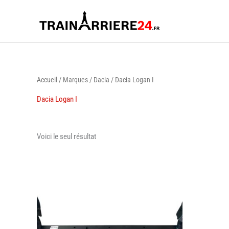
Aller
au
contenu
Accueil
/
Marques
/
Dacia
/ Dacia Logan I
Dacia Logan I
Voici le seul résultat