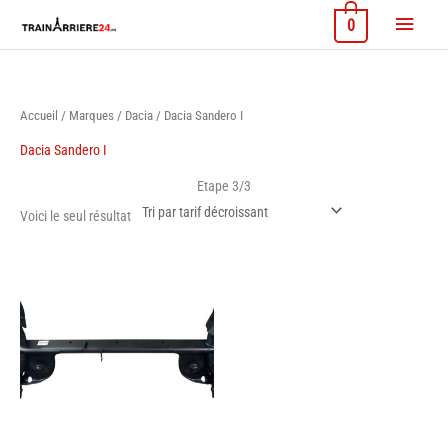
Aller
Menu
0
au
contenu
princi
Accueil
/
Marques
/
Dacia
/ Dacia Sandero I
Dacia Sandero I
Etape 3/3
Voici le seul résultat