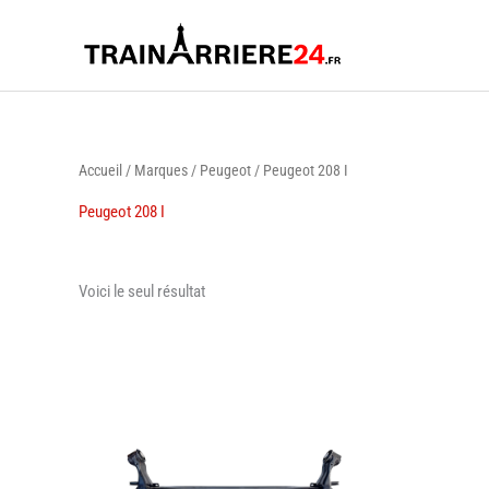
Aller
au
contenu
Accueil
/
Marques
/
Peugeot
/ Peugeot 208 I
Peugeot 208 I
Voici le seul résultat