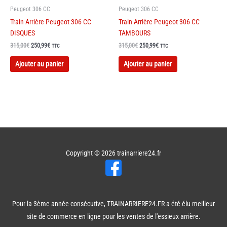
Peugeot 306 CC
Peugeot 306 CC
Train Arrière Peugeot 306 CC
Train Arrière Peugeot 306 CC
DISQUES
TAMBOURS
Le
Le
Le
Le
315,00
€
250,99
€
315,00
€
250,99
€
TTC
TTC
prix
prix
prix
prix
initial
actuel
initial
actuel
Ajouter au panier
Ajouter au panier
était :
est :
était :
est :
315,00€.
250,99€.
315,00€.
250,99€.
Copyright © 2026
trainarriere24.fr
Pour la 3ème année consécutive, TRAINARRIERE24.FR a été élu meilleur
site de commerce en ligne pour les ventes de l'essieux arrière.