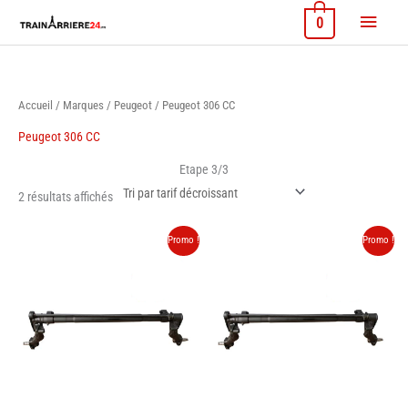
Aller
Menu
0
au
contenu
princi
Accueil
/
Marques
/
Peugeot
/ Peugeot 306 CC
Peugeot 306 CC
Etape 3/3
Trié
2 résultats affichés
par
prix
décroissant
Promo !
Promo !