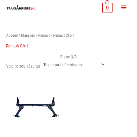
Aller
Menu
0
au
contenu
princi
Accueil
/
Marques
/
Renault
/ Renault Clio I
Renault Clio I
Etape 3/3
Voici le seul résultat