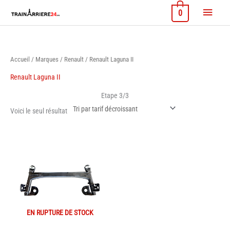
Aller
Menu
0
au
contenu
princi
Accueil
/
Marques
/
Renault
/ Renault Laguna II
Renault Laguna II
Etape 3/3
Voici le seul résultat
EN RUPTURE DE STOCK