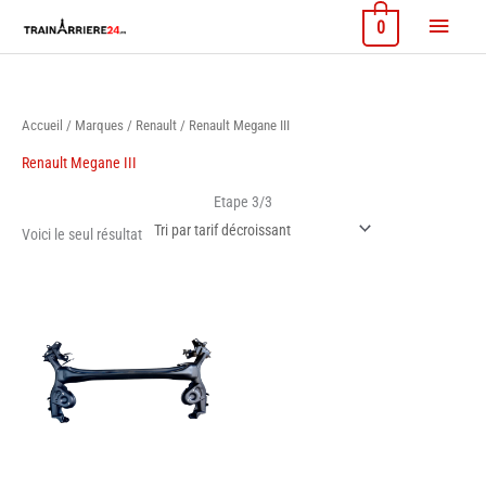
Aller
Menu
0
au
contenu
princi
Accueil
/
Marques
/
Renault
/ Renault Megane III
Renault Megane III
Etape 3/3
Voici le seul résultat