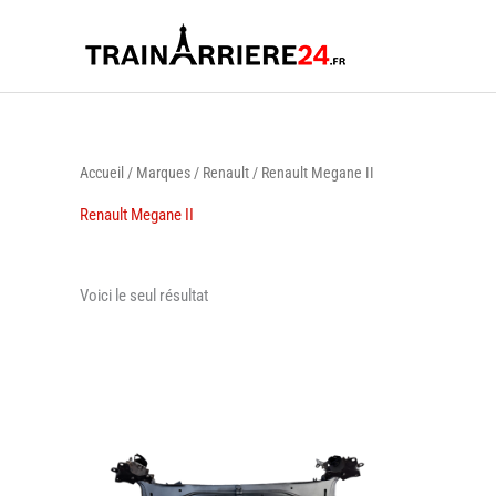
Aller
au
contenu
Accueil
/
Marques
/
Renault
/ Renault Megane II
Renault Megane II
Voici le seul résultat