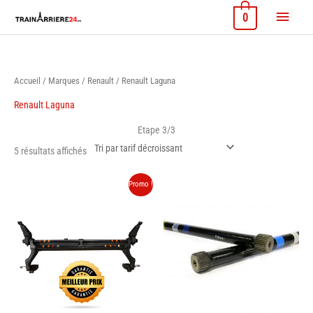
Aller
Menu
0
au
contenu
princi
Accueil
/
Marques
/
Renault
/ Renault Laguna
Renault Laguna
Etape 3/3
Trié
5 résultats affichés
par
prix
décroissant
Promo !