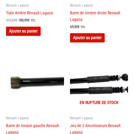
Renault Laguna
Renault Laguna
Train Arrière Renault Laguna
Barre de torsion droite Renault
Laguna
Le
Le
315,99
€
180,99
€
TTC
prix
prix
69,90
€
TTC
initial
actuel
Ajouter au panier
Ce
était :
est :
Ajouter au panier
315,99€.
180,99€.
produit
a
plusieurs
variations.
Les
options
peuvent
être
choisies
sur
EN RUPTURE DE STOCK
la
page
Renault Laguna
Renault Laguna
du
Barre de torsion gauche Renault
Jeu de 2 Amortisseurs Renault
produit
Laguna
Laguna