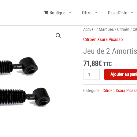
Boutique
Offre
Plus d?info
Accueil
/
Marques
/
Citroën
/
Ci
Citroën Xsara Picasso
Jeu de 2 Amortis
71,88
€
TTC
quantité
Ajouter au pan
de
Jeu
Catégorie :
Citroën Xsara Picas
de
2
Amortisseurs
Citroën
Xsara
Picasso