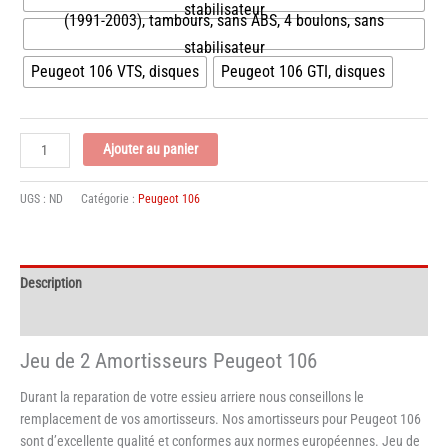
stabilisateur
(1991-2003), tambours, sans ABS, 4 boulons, sans
stabilisateur
Peugeot 106 VTS, disques
Peugeot 106 GTI, disques
quantité
Ajouter au panier
de
Jeu
UGS :
ND
Catégorie :
Peugeot 106
de
2
Amortisseurs
Peugeot
Description
106
Informations complémentaires
Jeu de 2 Amortisseurs Peugeot 106
Durant la reparation de votre essieu arriere nous conseillons le
remplacement de vos amortisseurs. Nos amortisseurs pour Peugeot 106
sont d’excellente qualité et conformes aux normes européennes. Jeu de