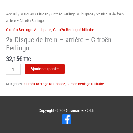
Accueil
/
Marques
/
Citroën
/
Citroën Berlingo Multispace
/ 2x Disque de frein –
arrière – Citroën Berlingo
Citroën Berlingo Multispace
,
Citroën Berlingo Utilitaire
2x Disque de frein – arrière – Citroën
Berlingo
32,15
€
TTC
quantité
Ajouter au panier
de
2x
Catégories :
Citroën Berlingo Multispace
,
Citroën Berlingo Utilitaire
Disque
de
frein
-
Copyright © 2026
trainarriere24.fr
arrière
-
Citroën
Berlingo