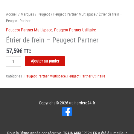
Accueil
/
Marques
/
Peugeot
/
Peugeot Partner Multispace
/ Étrier de frein –
Peugeot Partner
Peugeot Partner Multispace
,
Peugeot Partner Utilitaire
Étrier de frein – Peugeot Partner
57,59
€
TTC
quantité
Ajouter au panier
de
Étrier
Catégories :
Peugeot Partner Multispace
,
Peugeot Partner Utilitaire
de
frein
-
Peugeot
Copyright © 2026
trainarriere24.fr
Partner
Pour la 3ème année consécutive, TRAINARRIERE24.FR a été élu meilleur