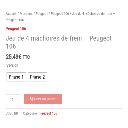
Accueil
/
Marques
/
Peugeot
/
Peugeot 106
/ Jeu de 4 mâchoires de frein –
Peugeot 106
Peugeot 106
Jeu de 4 mâchoires de frein – Peugeot
106
25,49
€
TTC
Version
Phase 1
Phase 2
quantité
Ajouter au panier
de
Jeu
UGS :
ND
Catégorie :
Peugeot 106
de
4