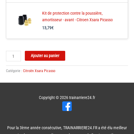
Kit de protection contre la poussière,
amortisseur - avant - Citroen Xsara Picasso
13,79
€
quantité
Ajouter au panier
de
Kit
Catégorie :
Citroën Xsara Picasso
amortisseurs
–
avant
–
Copyright © 2026
trainarriere24.fr
Citroen
Xsara
Picasso
Pour la 3ème année consécutive, TRAINARRIERE24.FR a été élu meilleur