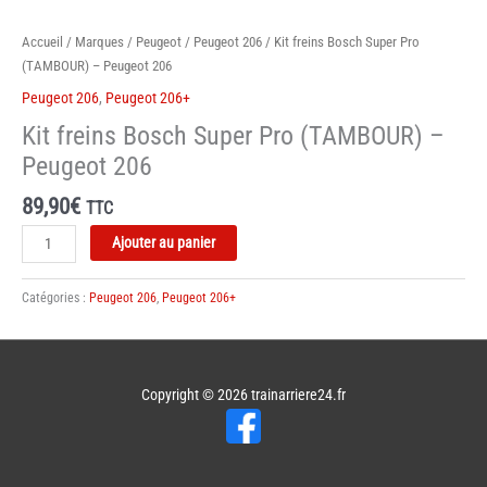
Accueil
/
Marques
/
Peugeot
/
Peugeot 206
/ Kit freins Bosch Super Pro
(TAMBOUR) – Peugeot 206
Peugeot 206
,
Peugeot 206+
Kit freins Bosch Super Pro (TAMBOUR) –
Peugeot 206
89,90
€
TTC
quantité
Ajouter au panier
de
Kit
Catégories :
Peugeot 206
,
Peugeot 206+
freins
Bosch
Super
Pro
Copyright © 2026
trainarriere24.fr
(TAMBOUR)
-
Peugeot
206