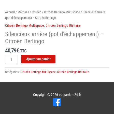
Accueil
/
Marques
/
Citroën
/
Citroën Berlingo Multispace
/ Silencieux arrière
(pot d’échappement) – Citroën Berlingo
Citroën Berlingo Multispace
,
Citroën Berlingo Utilitaire
Silencieux arrière (pot d’échappement) –
Citroën Berlingo
40,79
€
TTC
quantité
Ajouter au panier
de
Silencieux
Catégories :
Citroën Berlingo Multispace
,
Citroën Berlingo Utilitaire
arrière
(pot
d'échappement)
-
Copyright © 2026
trainarriere24.fr
Citroën
Berlingo