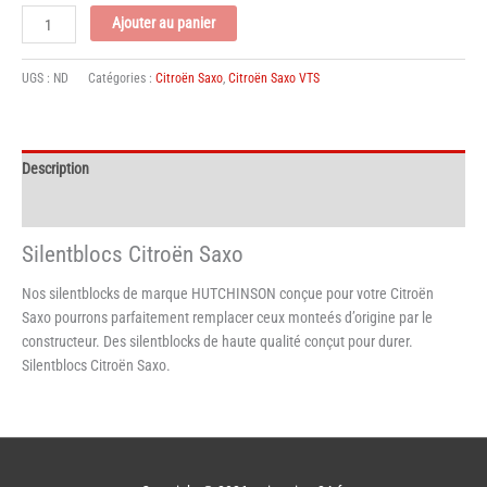
quantité
Ajouter au panier
de
Silentblocs
UGS :
ND
Catégories :
Citroën Saxo
,
Citroën Saxo VTS
Citroën
Saxo
Description
Informations complémentaires
Silentblocs Citroën Saxo
Nos silentblocks de marque HUTCHINSON conçue pour votre Citroën
Saxo pourrons parfaitement remplacer ceux monteés d’origine par le
constructeur. Des silentblocks de haute qualité conçut pour durer.
Silentblocs Citroën Saxo.