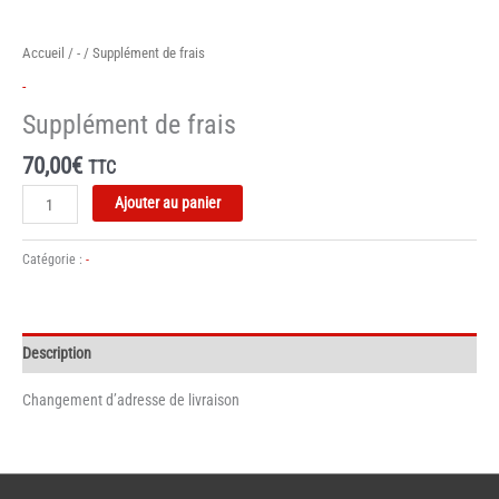
Accueil
/
-
/ Supplément de frais
-
Supplément de frais
70,00
€
TTC
quantité
Ajouter au panier
de
Supplément
Catégorie :
-
de
frais
Description
Changement d’adresse de livraison