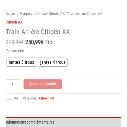
Accueil
/
Marques
/
Citroën
/
Citroën AX
/ Train Arrière Citroën AX
Citroën AX
Train Arrière Citroën AX
Le
Le
310,99
€
250,99
€
TTC
prix
prix
Carrosserie
initial
actuel
était :
est :
jantes 3 trous
jantes 4 trous
310,99€.
250,99€.
quantité
Ajouter au panier
de
Train
UGS :
ND
Catégorie :
Citroën AX
Arrière
Citroën
AX
Informations complémentaires