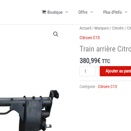
Boutique
Offre
Plus d?info
Accueil
/
Marques
/
Citroën
/
Ci
Citroen C15
Train arrière Cit
380,99
€
TTC
quantité
Ajouter au pan
de
Train
Catégorie :
Citroen C15
arrière
Citroen
C15