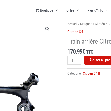
Boutique
Offre
Plus d?info
Accueil
/
Marques
/
Citroën
/
Ci
Citroën C4 II
Train arrière Citr
170,99
€
TTC
quantité
Ajouter au pan
de
Train
Catégorie :
Citroën C4 II
arrière
Citroën
C4
II