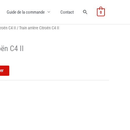
Guide de la commande
Contact
0
troën C4 II
/ Train arrière Citroën C4 II
oën C4 II
ier