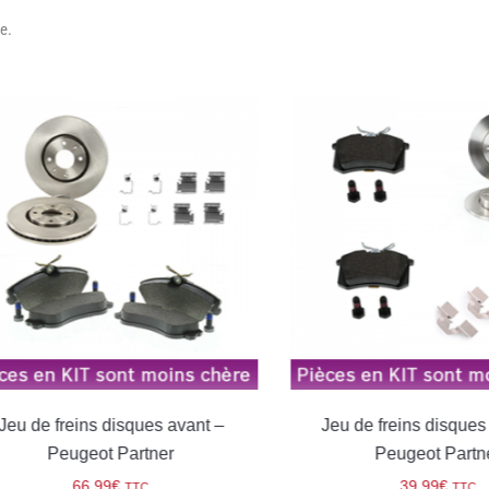
e.
u de freins disques avant –
Jeu de freins disques ar
Peugeot Partner
Peugeot Partner
66,99
€
39,99
€
TTC
TTC