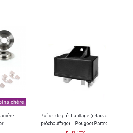
rière –
Boîtier de préchauffage (relais de
Boug
préchauffage) – Peugeot Partner
49,91
€
TTC