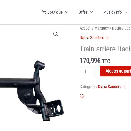
Boutique
Offre
Plus d?info
Accueil
/
Marques
/
Dacia
/
Daci
Dacia Sandero III
Train arrière Daci
170,99
€
TTC
quantité
Ajouter au pan
de
Train
Catégorie :
Dacia Sandero III
arrière
Dacia
Sandero
III