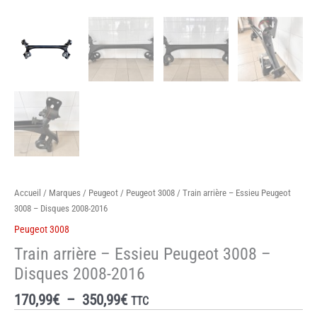
Accueil
/
Marques
/
Peugeot
/
Peugeot 3008
/ Train arrière – Essieu Peugeot
3008 – Disques 2008-2016
Peugeot 3008
Train arrière – Essieu Peugeot 3008 –
Disques 2008-2016
Plage
170,99
€
–
350,99
€
TTC
de