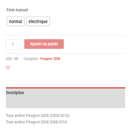
prix :
Frein manuel
170,99€
à
normal
électrique
350,99€
quantité
Ajouter au panier
de
Train
UGS :
ND
Catégorie :
Peugeot 3008
arrière
–
Essieu
Peugeot
3008
Description
-
Disques
Informations complémentaires
2008-
2016
Train arrière Peugeot 3008 (2008-2016)
Train arrière Peugeot 3008 2008-2016