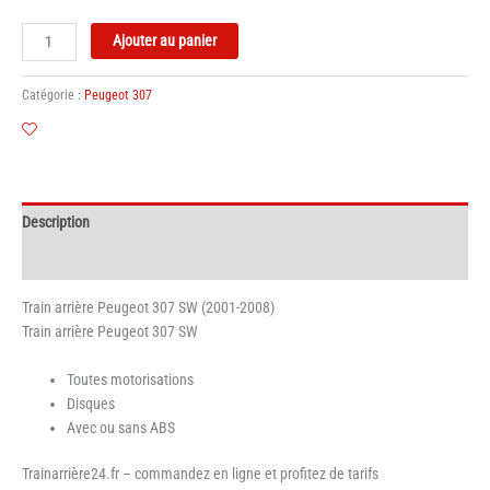
quantité
Ajouter au panier
de
Train
Catégorie :
Peugeot 307
arrière
–
Essieu
Peugeot
307
Description
SW
-
Informations complémentaires
Disques
Train arrière Peugeot 307 SW (2001-2008)
Train arrière Peugeot 307 SW
Toutes motorisations
Disques
Avec ou sans ABS
Trainarrière24.fr – commandez en ligne et profitez de tarifs