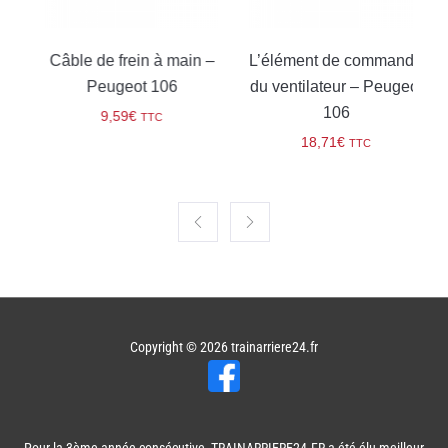
e
Câble de frein à main –
L’élément de commande
Peugeot 106
du ventilateur – Peugeot
106
9,59
€
TTC
18,71
€
TTC
Copyright © 2026
trainarriere24.fr
Pour la 3ème année consécutive, TRAINARRIERE24.FR a été élu meilleur