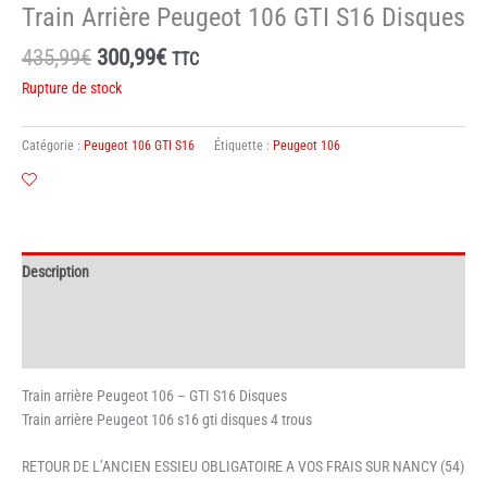
Train Arrière Peugeot 106 GTI S16 Disques
Le
Le
435,99
€
300,99
€
TTC
prix
prix
Rupture de stock
initial
actuel
était :
est :
Catégorie :
Peugeot 106 GTI S16
Étiquette :
Peugeot 106
435,99€.
300,99€.
Description
Informations complémentaires
Avis (0)
Train arrière Peugeot 106 – GTI S16 Disques
Train arrière Peugeot 106 s16 gti disques 4 trous
RETOUR DE L’ANCIEN ESSIEU OBLIGATOIRE A VOS FRAIS SUR NANCY (54)