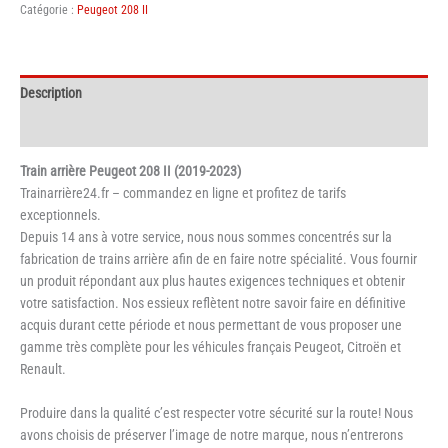
Catégorie :
Peugeot 208 II
arrière
Peugeot
208
II
Description
Informations complémentaires
Train arrière Peugeot 208 II (2019-2023)
Trainarrière24.fr – commandez en ligne et profitez de tarifs
exceptionnels.
Depuis 14 ans à votre service, nous nous sommes concentrés sur la
fabrication de trains arrière afin de en faire notre spécialité. Vous fournir
un produit répondant aux plus hautes exigences techniques et obtenir
votre satisfaction. Nos essieux reflètent notre savoir faire en définitive
acquis durant cette période et nous permettant de vous proposer une
gamme très complète pour les véhicules français Peugeot, Citroën et
Renault.
Produire dans la qualité c’est respecter votre sécurité sur la route! Nous
avons choisis de préserver l’image de notre marque, nous n’entrerons