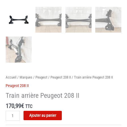
Accueil
/
Marques
/
Peugeot
/
Peugeot 208 II
/ Train arrière Peugeot 208 II
Peugeot 208 II
Train arrière Peugeot 208 II
170,99
€
TTC
quantité
Ajouter au panier
de
Train