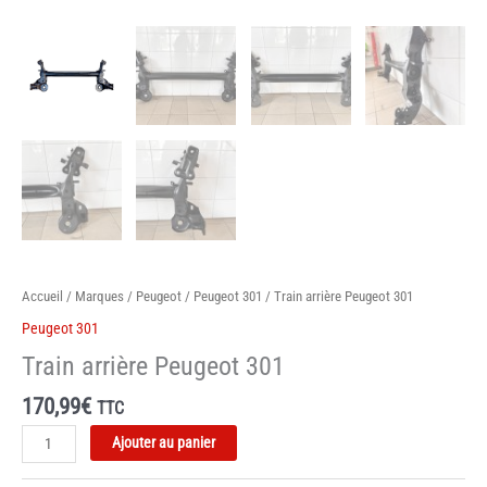
Accueil
/
Marques
/
Peugeot
/
Peugeot 301
/ Train arrière Peugeot 301
Peugeot 301
Train arrière Peugeot 301
170,99
€
TTC
quantité
Ajouter au panier
de
Train