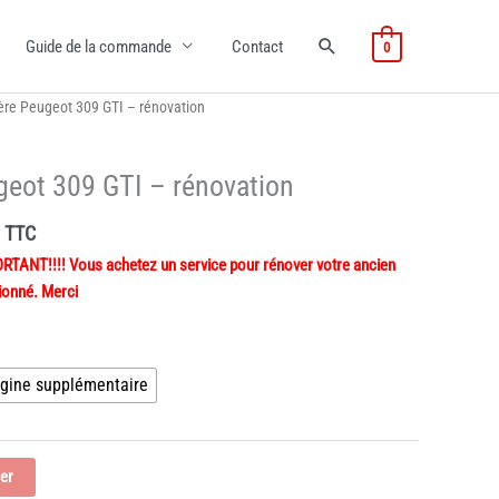
Guide de la commande
Contact
0
ière Peugeot 309 GTI – rénovation
ugeot 309 GTI – rénovation
Plage
TTC
de
ANT!!!! Vous achetez un service pour rénover votre ancien
prix :
ionné. Merci
460,99€
à
525,99€
rigine supplémentaire
ier