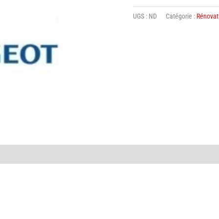
Train
UGS :
ND
Catégorie :
Rénovat
Arrière
Peugeot
309
GTI
-
rénovation