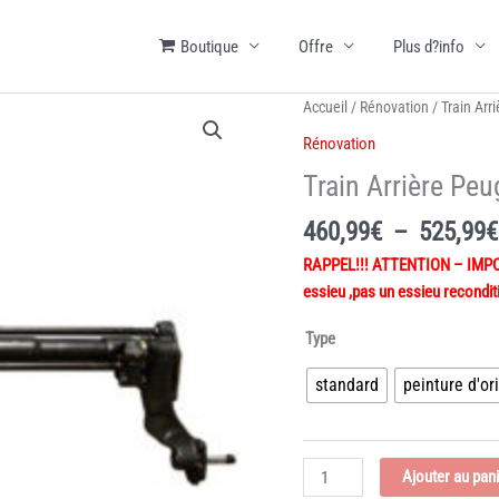
Boutique
Offre
Plus d?info
Accueil
/
Rénovation
/ Train Arr
Rénovation
Train Arrière Pe
460,99
€
–
525,99
€
RAPPEL!!! ATTENTION – IMPORT
essieu ,pas un essieu recondit
Type
standard
peinture d'o
quantité
Ajouter au pan
de