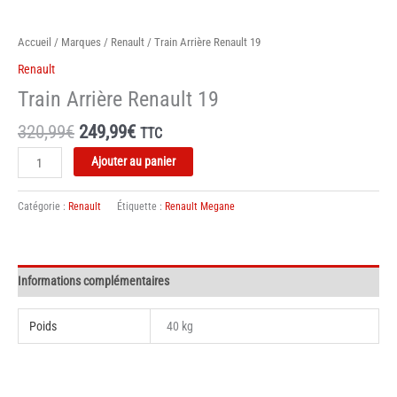
Accueil
/
Marques
/
Renault
/ Train Arrière Renault 19
Renault
Train Arrière Renault 19
Le
Le
320,99
€
249,99
€
TTC
prix
prix
quantité
Ajouter au panier
initial
actuel
de
était :
est :
Train
320,99€.
249,99€.
Catégorie :
Renault
Étiquette :
Renault Megane
Arrière
Renault
19
Informations complémentaires
Poids
40 kg