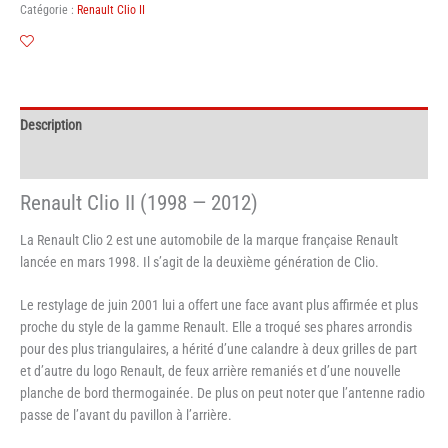
Catégorie :
Renault Clio II
arrière
Renault
Clio
II
Description
Informations complémentaires
Renault Clio II (1998 — 2012)
La Renault Clio 2 est une automobile de la marque française Renault
lancée en mars 1998. Il s’agit de la deuxième génération de Clio.
Le restylage de juin 2001 lui a offert une face avant plus affirmée et plus
proche du style de la gamme Renault. Elle a troqué ses phares arrondis
pour des plus triangulaires, a hérité d’une calandre à deux grilles de part
et d’autre du logo Renault, de feux arrière remaniés et d’une nouvelle
planche de bord thermogainée. De plus on peut noter que l’antenne radio
passe de l’avant du pavillon à l’arrière.