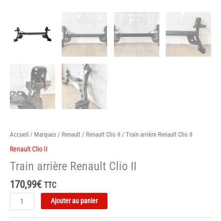
Accueil
/
Marques
/
Renault
/
Renault Clio II
/ Train arrière Renault Clio II
Renault Clio II
Train arrière Renault Clio II
170,99
€
TTC
quantité
Ajouter au panier
de
Train