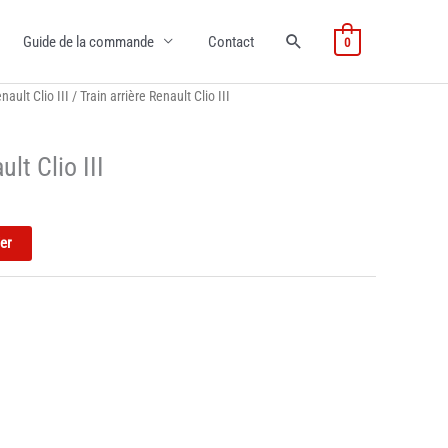
Guide de la commande
Contact
0
nault Clio III
/ Train arrière Renault Clio III
ult Clio III
ier