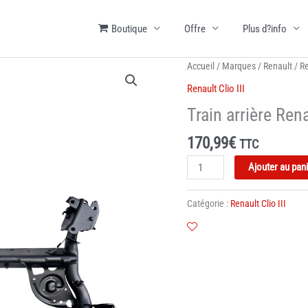
Boutique
Offre
Plus d?info
Accueil
/
Marques
/
Renault
/
Re
Renault Clio III
Train arrière Rena
170,99
€
TTC
quantité
Ajouter au pan
de
Train
Catégorie :
Renault Clio III
arrière
Renault
Clio
III