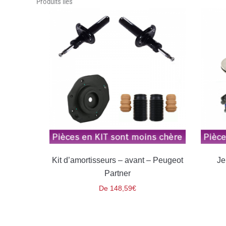
Produits liés
 arriere
Kit d’amortisseurs – avant – Peugeot
Jeu
Partner
De
148,59
€