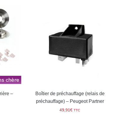
ière –
Boîtier de préchauffage (relais de
Bougi
préchauffage) – Peugeot Partner
49,91
€
TTC