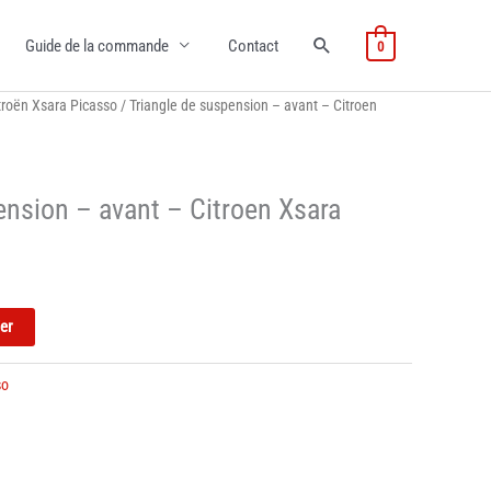
Guide de la commande
Contact
0
troën Xsara Picasso
/ Triangle de suspension – avant – Citroen
ension – avant – Citroen Xsara
ier
so