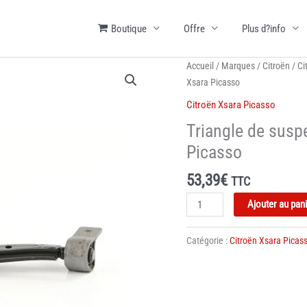
Boutique
Offre
Plus d?info
Accueil
/
Marques
/
Citroën
/
Ci
Xsara Picasso
Citroën Xsara Picasso
Triangle de susp
Picasso
53,39
€
TTC
quantité
Ajouter au pan
de
Triangle
Catégorie :
Citroën Xsara Picas
de
suspension
-
avant