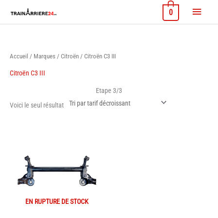
Aller
Menu
0
au
contenu
princi
Accueil
/
Marques
/
Citroën
/ Citroën C3 III
Citroën C3 III
Etape 3/3
Voici le seul résultat
EN RUPTURE DE STOCK