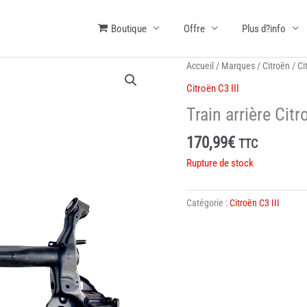
Boutique
Offre
Plus d?info
Accueil
/
Marques
/
Citroën
/
Ci
Citroën C3 III
Train arrière Citr
170,99
€
TTC
Rupture de stock
Catégorie :
Citroën C3 III