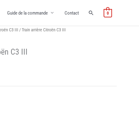
Guide de la commande
Contact
0
troën C3 III
/ Train arrière Citroën C3 III
oën C3 III