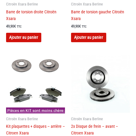
Citroën Xsara Berline
Citroën Xsara Berline
produit
Barre de torsion droite Citroën
Barre de torsion gauche Citroën
Xsara
Xsara
49,90
€
49,90
€
TTC
TTC
Ce
Ce
Ajouter au panier
Ajouter au panier
produit
produit
a
a
plusieurs
plusieurs
variations.
variations.
Les
Les
options
options
peuvent
peuvent
être
être
choisies
choisies
sur
sur
la
la
page
page
Citroën Xsara Berline
Citroën Xsara Berline
du
du
Kit plaquettes + disques – arrière –
2x Disque de frein – avant –
produit
produit
Citroen Xsara
Citroen Xsara