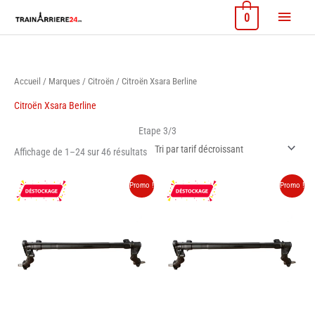
Aller
Menu
0
au
contenu
princi
Accueil
/
Marques
/
Citroën
/ Citroën Xsara Berline
Citroën Xsara Berline
Etape 3/3
Trié
Affichage de 1–24 sur 46 résultats
par
prix
décroissant
Promo !
Promo !