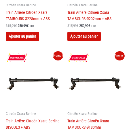
Citroën Xsara Berline
Citroën Xsara Berline
Train Arrière Citroën Xsara
Train Arrière Citroën Xsara
TAMBOURS Ø228mm + ABS
TAMBOURS Ø202mm + ABS
Le
Le
Le
Le
315,99
€
250,99
€
315,99
€
250,99
€
TTC
TTC
prix
prix
prix
prix
initial
actuel
initial
actuel
Ajouter au panier
Ajouter au panier
était :
est :
était :
est :
315,99€.
250,99€.
315,99€.
250,99€.
Promo !
Promo !
Citroën Xsara Berline
Citroën Xsara Berline
Train Arrière Citroën Xsara Berline
Train Arrière Citroën Xsara
DISQUES + ABS
TAMBOURS Ø180mm