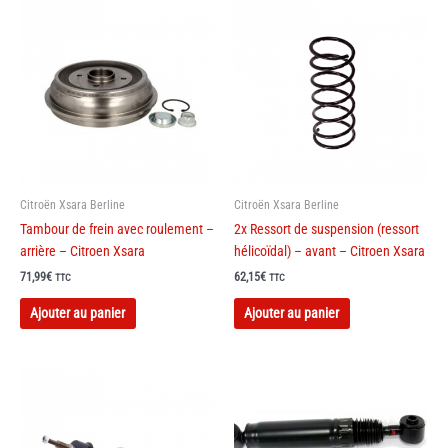
Citroën Xsara Berline
Citroën Xsara Berline
Tambour de frein avec roulement –
2x Ressort de suspension (ressort
arrière – Citroen Xsara
hélicoïdal) – avant – Citroen Xsara
71,99
€
62,15
€
TTC
TTC
Ajouter au panier
Ajouter au panier