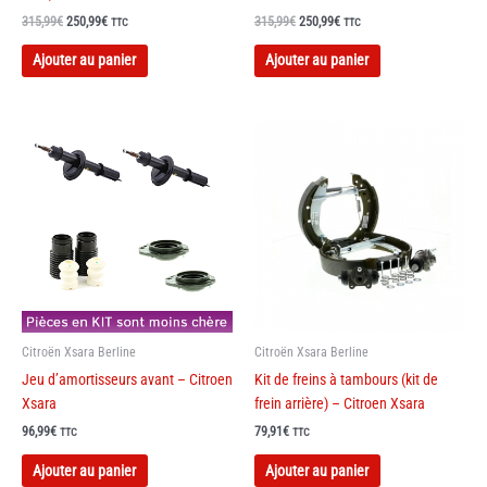
Le
Le
Le
Le
315,99
€
250,99
€
315,99
€
250,99
€
TTC
TTC
prix
prix
prix
prix
initial
actuel
initial
actuel
Ajouter au panier
Ajouter au panier
était :
est :
était :
est :
315,99€.
250,99€.
315,99€.
250,99€.
Citroën Xsara Berline
Citroën Xsara Berline
Jeu d’amortisseurs avant – Citroen
Kit de freins à tambours (kit de
Xsara
frein arrière) – Citroen Xsara
96,99
€
79,91
€
TTC
TTC
Ajouter au panier
Ajouter au panier