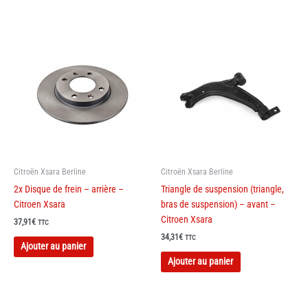
Citroën Xsara Berline
Citroën Xsara Berline
2x Disque de frein – arrière –
Triangle de suspension (triangle,
Citroen Xsara
bras de suspension) – avant –
Citroen Xsara
37,91
€
TTC
34,31
€
TTC
Ajouter au panier
Ajouter au panier