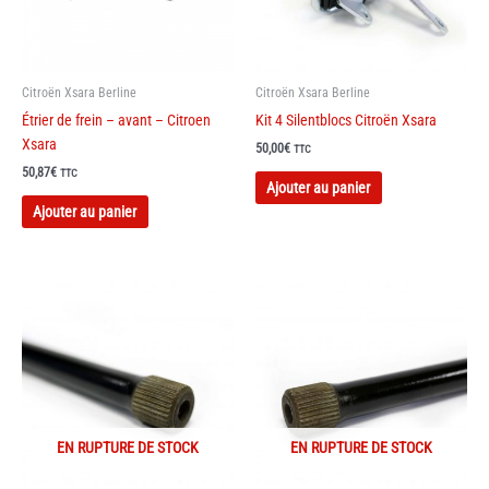
sur
la
page
du
Citroën Xsara Berline
Citroën Xsara Berline
produit
Étrier de frein – avant – Citroen
Kit 4 Silentblocs Citroën Xsara
Xsara
50,00
€
TTC
50,87
€
Ce
TTC
Ajouter au panier
produit
Ajouter au panier
a
plusieurs
variations.
Les
options
peuvent
être
choisies
sur
la
EN RUPTURE DE STOCK
EN RUPTURE DE STOCK
page
du