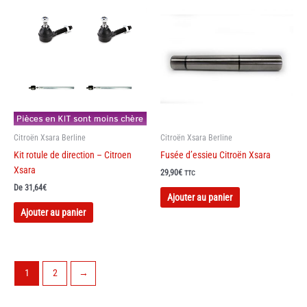
Citroën Xsara Berline
Citroën Xsara Berline
Kit rotule de direction – Citroen
Fusée d’essieu Citroën Xsara
Xsara
29,90
€
TTC
De
31,64
€
Ce
Ajouter au panier
produit
Ajouter au panier
a
plusieurs
variations.
Les
1
2
→
options
peuvent