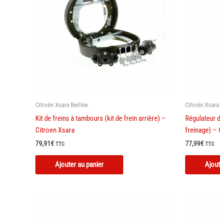
Citroën Xsara Berline
Citroën Xsara
Kit de freins à tambours (kit de frein arrière) –
Régulateur d
Citroen Xsara
freinage) –
79,91
€
77,99
€
TTC
TTC
Ajouter au panier
Ajout