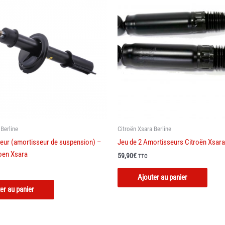
 Berline
Citroën Xsara Berline
eur (amortisseur de suspension) –
Jeu de 2 Amortisseurs Citroën Xsara
roen Xsara
59,90
€
TTC
Ce
Ajouter au panier
produi
er au panier
a
plusie
variat