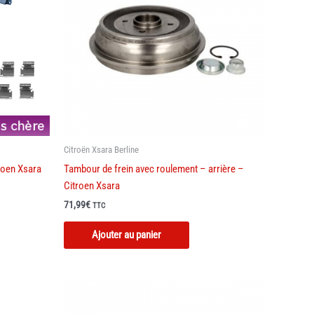
Citroën Xsara Berline
troen Xsara
Tambour de frein avec roulement – arrière –
Citroen Xsara
71,99
€
TTC
Ajouter au panier