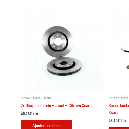
plusieurs
variations.
Les
options
peuvent
être
choisies
sur
la
page
du
produit
Citroën Xsara Berline
Citroën Xsara
2x Disque de frein – avant – Citroen Xsara
Sonde lambd
Xsara
45,23
€
TTC
43,19
€
TTC
Ajouter au panier