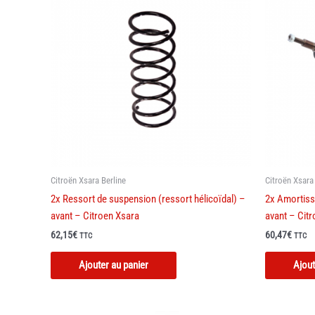
Citroën Xsara Berline
Citroën Xsara
2x Ressort de suspension (ressort hélicoïdal) –
2x Amortiss
avant – Citroen Xsara
avant – Cit
62,15
€
60,47
€
TTC
TTC
Ajouter au panier
Ajout