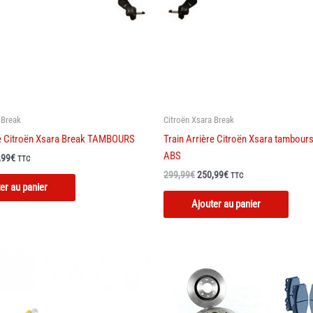
 Break
Citroën Xsara Break
re Citroën Xsara Break TAMBOURS
Train Arrière Citroën Xsara tambour
ABS
Le
,99
€
TTC
prix
Le
Le
299,99
€
250,99
€
TTC
al
actuel
prix
prix
er au panier
 :
est :
initial
actuel
Ajouter au panier
,99€.
250,99€.
était :
est :
299,99€.
250,99€.