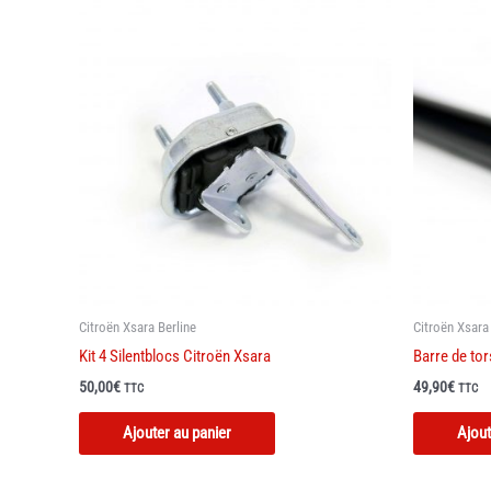
Citroën Xsara Berline
Citroën Xsara
Kit 4 Silentblocs Citroën Xsara
Barre de tor
50,00
€
49,90
€
TTC
TTC
Ce
Ajouter au panier
Ajout
produit
a