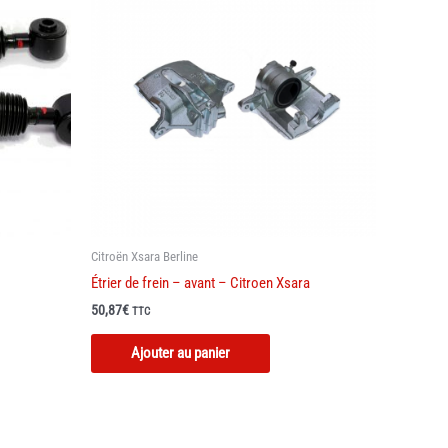
Citroën Xsara Berline
Étrier de frein – avant – Citroen Xsara
50,87
€
TTC
Ajouter au panier
t
urs
ions.