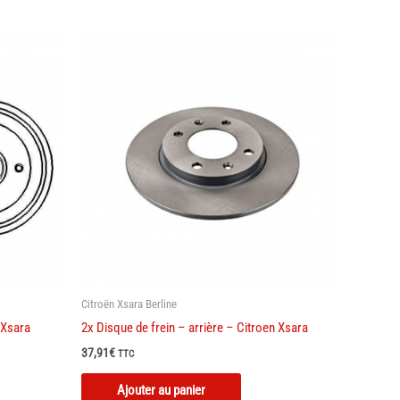
urs
ions.
ns
nt
ies
t
Citroën Xsara Berline
 Xsara
2x Disque de frein – arrière – Citroen Xsara
37,91
€
TTC
Ajouter au panier