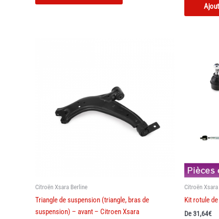
Ajout
Citroën Xsara Berline
Citroën Xsara
Triangle de suspension (triangle, bras de
Kit rotule d
suspension) – avant – Citroen Xsara
De
31,64
€