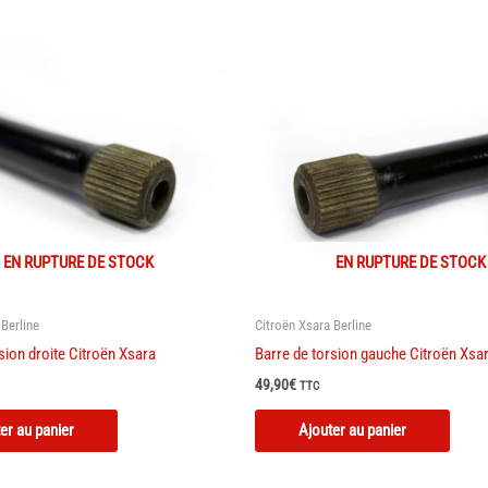
Les
optio
peuve
être
chois
sur
la
page
du
produi
EN RUPTURE DE STOCK
EN RUPTURE DE STOCK
 Berline
Citroën Xsara Berline
sion droite Citroën Xsara
Barre de torsion gauche Citroën Xsa
49,90
€
TTC
Ce
Ce
er au panier
Ajouter au panier
produit
produi
a
a