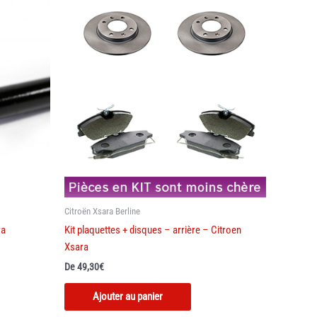
ns
nt
ies
t
Citroën Xsara Berline
ra
Kit plaquettes + disques – arrière – Citroen
Xsara
De
49,30
€
t
Ajouter au panier