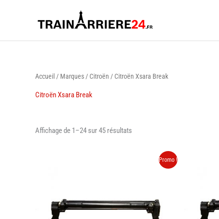
Aller
au
contenu
Accueil
/
Marques
/
Citroën
/ Citroën Xsara Break
Citroën Xsara Break
Trié
Affichage de 1–24 sur 45 résultats
par
prix
décroissant
Promo !