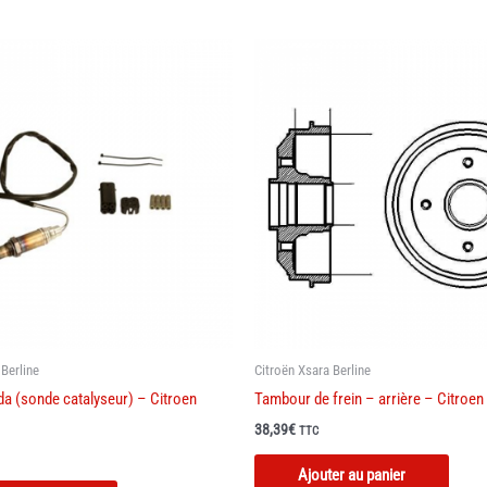
plusieurs
plusie
variations.
variat
Les
Les
options
optio
peuvent
peuve
être
être
choisies
chois
sur
sur
la
la
page
page
du
du
produit
produi
 Berline
Citroën Xsara Berline
a (sonde catalyseur) – Citroen
Tambour de frein – arrière – Citroen
38,39
€
TTC
Ajouter au panier