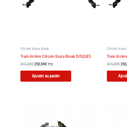
Citroën Xsara Break
Citroën Xsara
Train Arrière Citroën Xsara Break DISQUES
Train Arriè
Le
Le
Le
315,99
€
250,99
€
315,99
€
250
TTC
prix
prix
prix
initial
actuel
initi
Ajouter au panier
Ajout
était :
est :
était
315,99€.
250,99€.
315