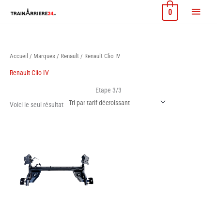
Aller
Menu
0
au
contenu
princi
Accueil
/
Marques
/
Renault
/ Renault Clio IV
Renault Clio IV
Etape 3/3
Voici le seul résultat