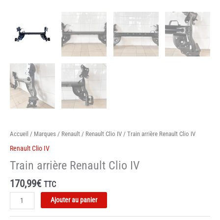
Accueil
/
Marques
/
Renault
/
Renault Clio IV
/ Train arrière Renault Clio IV
Renault Clio IV
Train arrière Renault Clio IV
170,99
€
TTC
quantité
Ajouter au panier
de
Train