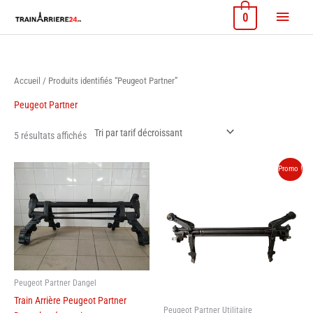
Aller
Menu
0
au
contenu
princi
Accueil
/ Produits identifiés “Peugeot Partner”
Peugeot Partner
Trié
5 résultats affichés
par
prix
décroissant
Promo !
Peugeot Partner Dangel
Train Arrière Peugeot Partner
Peugeot Partner Utilitaire