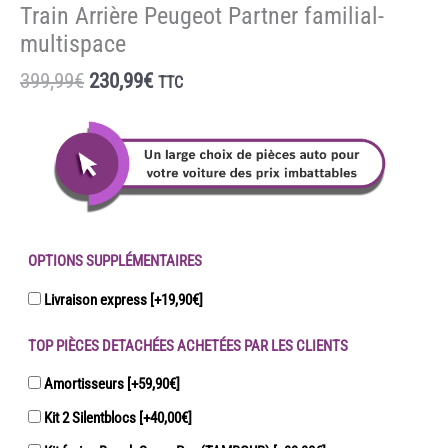
Train Arrière Peugeot Partner familial-
multispace
Le
Le
399,99
€
230,99
€
TTC
prix
prix
initial
actuel
était :
est :
399,99€.
230,99€.
OPTIONS SUPPLÉMENTAIRES
Livraison express
[+19,90€]
TOP PIÈCES DETACHÉES ACHETÉES PAR LES CLIENTS
Amortisseurs
[+59,90€]
Kit 2 Silentblocs
[+40,00€]