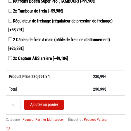
Kit freins Bosch Super Pro (TAMBOUR)
[+99,90€]
2x Tambour de frein
[+59,98€]
Régulateur de freinage (régulateur de pression de freinage)
[+58,79€]
2 Câbles de frein à main (câble de frein de stationnement)
[+26,38€]
2x Capteur ABS arrière
[+49,18€]
Product Price
230,99
€ x 1
230,99
€
Total
230,99
€
quantité
Ajouter au panier
de
Train
Catégorie :
Peugeot Partner Multispace
Étiquette :
Peugeot Partner
Arrière
Peugeot