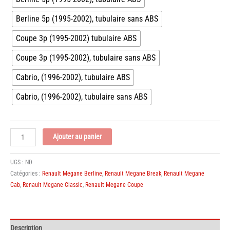
Berline 5p (1995-2002), tubulaire sans ABS
Coupe 3p (1995-2002) tubulaire ABS
Coupe 3p (1995-2002), tubulaire sans ABS
Cabrio, (1996-2002), tubulaire ABS
Cabrio, (1996-2002), tubulaire sans ABS
quantité
Ajouter au panier
de
Jeu
UGS :
ND
de
Catégories :
Renault Megane Berline
,
Renault Megane Break
,
Renault Megane
2
Cab
,
Renault Megane Classic
,
Renault Megane Coupe
Amortisseurs
Renault
Megane
tubulaire
Description