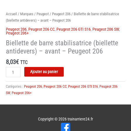
Accueil
/
Marques
/
Peugeot
/
Peugeot 206
/ Biellette de barre stabilisatrice
(biellette antidevers) – avant – Peugeot 206
Peugeot 206
,
Peugeot 206 CC
,
Peugeot 206 GTI S16
,
Peugeot 206 SW
,
Peugeot 206+
Biellette de barre stabilisatrice (biellette
antidevers) – avant – Peugeot 206
8,03
€
TTC
quantité
Ajouter au panier
de
Biellette
Catégories :
Peugeot 206
,
Peugeot 206 CC
,
Peugeot 206 GTI S16
,
Peugeot 206
de
SW
,
Peugeot 206+
barre
stabilisatrice
(biellette
antidevers)
Copyright © 2026
trainarriere24.fr
-
avant