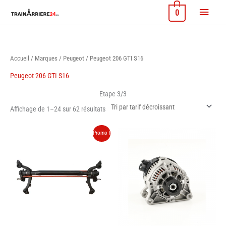
Aller
Menu
0
au
contenu
princi
Accueil
/
Marques
/
Peugeot
/ Peugeot 206 GTI S16
Peugeot 206 GTI S16
Etape 3/3
Trié
Affichage de 1–24 sur 62 résultats
par
prix
décroissant
Promo !