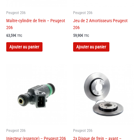
Peugeot 206
Peugeot 206
Maître-cylindre de frein – Peugeot
Jeu de 2 Amortisseurs Peugeot
206
206
63,59
€
59,90
€
TTC
TTC
Ce
Ajouter au panier
Ajouter au panier
produit
a
plusieurs
variations.
Les
options
peuvent
être
choisies
sur
la
page
Peugeot 206
Peugeot 206
du
Injecteur (essence) – Peugeot 206
2x Disque de frein – avant –
produit