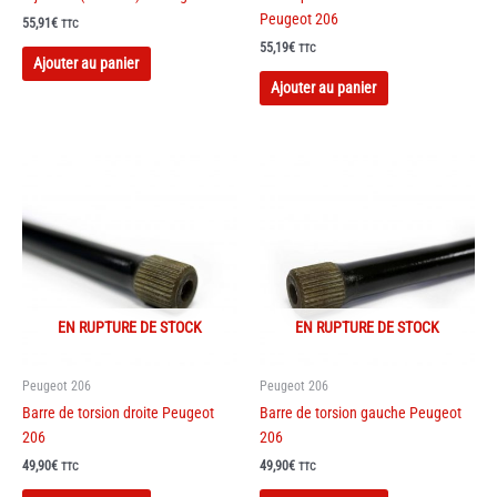
Peugeot 206
55,91
€
TTC
55,19
€
TTC
Ajouter au panier
Ajouter au panier
EN RUPTURE DE STOCK
EN RUPTURE DE STOCK
Peugeot 206
Peugeot 206
Barre de torsion droite Peugeot
Barre de torsion gauche Peugeot
206
206
49,90
€
49,90
€
TTC
TTC
Ce
Ce