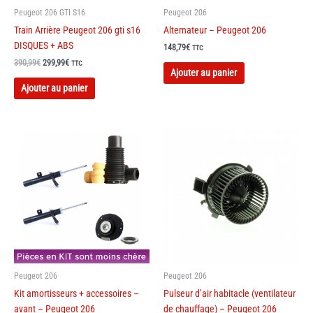
Peugeot 206 GTI S16
Peugeot 206
Train Arrière Peugeot 206 gti s16
Alternateur – Peugeot 206
DISQUES + ABS
148,79
€
TTC
Le
Le
390,99
€
299,99
€
TTC
Ajouter au panier
prix
prix
initial
actuel
Ajouter au panier
était :
est :
390,99€.
299,99€.
Peugeot 206
Peugeot 206
Kit amortisseurs + accessoires –
Pulseur d’air habitacle (ventilateur
avant – Peugeot 206
de chauffage) – Peugeot 206