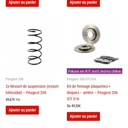
Ajouter au panier
Ajouter au panier
produit
produit
a
a
plusieurs
plusieurs
variations.
variations.
Les
Les
options
options
peuvent
peuvent
être
être
choisies
choisies
sur
sur
la
la
page
page
Peugeot 206
Peugeot 206 GTI S16
du
du
2x Ressort de suspension (ressort
Kit de freinage plaquettes +
produit
produit
hélicoïdal) – Peugeot 206
disques – arrière – Peugeot 206
GTI S16
49,67
€
TTC
De
49,30
€
Ajouter au panier
Ajouter au panier