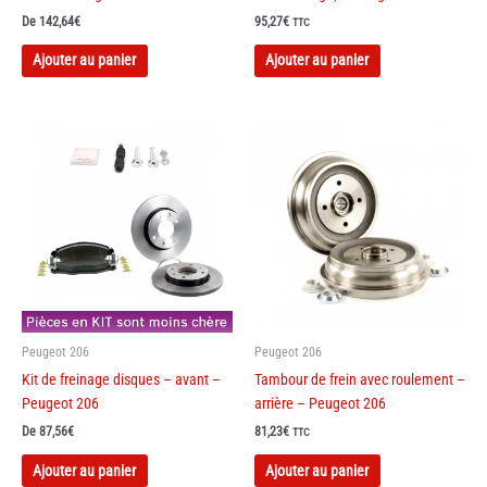
De
142,64
€
95,27
€
TTC
Ajouter au panier
Ajouter au panier
Peugeot 206
Peugeot 206
Kit de freinage disques – avant –
Tambour de frein avec roulement –
Peugeot 206
arrière – Peugeot 206
De
87,56
€
81,23
€
TTC
Ajouter au panier
Ajouter au panier