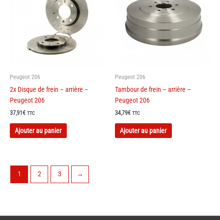
Peugeot 206
Peugeot 206
2x Disque de frein – arrière –
Tambour de frein – arrière –
Peugeot 206
Peugeot 206
37,91
€
34,79
€
TTC
TTC
Ajouter au panier
Ajouter au panier
1
2
3
→