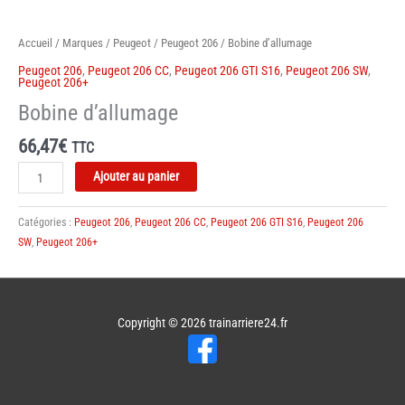
Accueil
/
Marques
/
Peugeot
/
Peugeot 206
/ Bobine d’allumage
Peugeot 206
,
Peugeot 206 CC
,
Peugeot 206 GTI S16
,
Peugeot 206 SW
,
Peugeot 206+
Bobine d’allumage
66,47
€
TTC
quantité
Ajouter au panier
de
Bobine
Catégories :
Peugeot 206
,
Peugeot 206 CC
,
Peugeot 206 GTI S16
,
Peugeot 206
d'allumage
SW
,
Peugeot 206+
Copyright © 2026
trainarriere24.fr