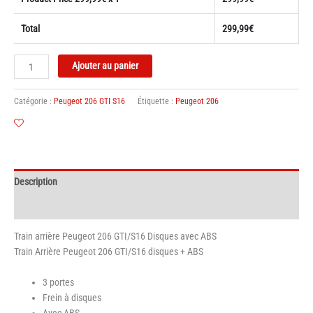
Total
299,99
€
quantité
Ajouter au panier
de
Train
Catégorie :
Peugeot 206 GTI S16
Étiquette :
Peugeot 206
Arrière
Peugeot
206
gti
s16
Description
DISQUES
+
Informations complémentaires
ABS
Train arrière Peugeot 206 GTI/S16 Disques avec ABS
Train Arrière Peugeot 206 GTI/S16 disques + ABS
3 portes
Frein à disques