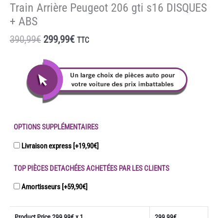
Train Arrière Peugeot 206 gti s16 DISQUES
+ ABS
Le
Le
390,99
€
299,99
€
TTC
prix
prix
initial
actuel
était :
est :
390,99€.
299,99€.
OPTIONS SUPPLÉMENTAIRES
Livraison express
[+19,90€]
TOP PIÈCES DETACHÉES ACHETÉES PAR LES CLIENTS
Amortisseurs
[+59,90€]
Product Price
299,99
€ x 1
299,99
€