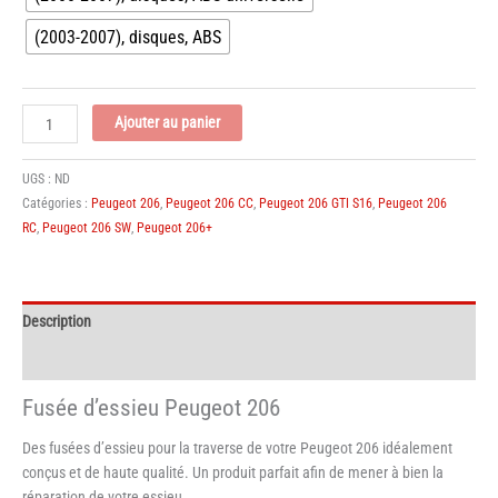
(2003-2007), disques, ABS
quantité
Ajouter au panier
de
Fusée
UGS :
ND
d'essieu
Catégories :
Peugeot 206
,
Peugeot 206 CC
,
Peugeot 206 GTI S16
,
Peugeot 206
Peugeot
RC
,
Peugeot 206 SW
,
Peugeot 206+
206
Description
Informations complémentaires
Fusée d’essieu Peugeot 206
Des fusées d’essieu pour la traverse de votre Peugeot 206 idéalement
conçus et de haute qualité. Un produit parfait afin de mener à bien la
réparation de votre essieu.