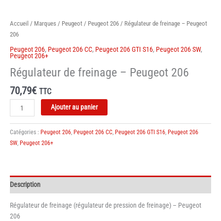
Accueil
/
Marques
/
Peugeot
/
Peugeot 206
/ Régulateur de freinage – Peugeot
206
Peugeot 206
,
Peugeot 206 CC
,
Peugeot 206 GTI S16
,
Peugeot 206 SW
,
Peugeot 206+
Régulateur de freinage – Peugeot 206
70,79
€
TTC
quantité
Ajouter au panier
de
Régulateur
Catégories :
Peugeot 206
,
Peugeot 206 CC
,
Peugeot 206 GTI S16
,
Peugeot 206
de
SW
,
Peugeot 206+
freinage
-
Peugeot
206
Description
Régulateur de freinage (régulateur de pression de freinage) – Peugeot
206