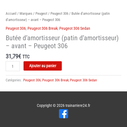
Accueil
/
Marques
/
Peugeot
/
Peugeot 306
/ Butée d’amortisseur (patin
d’amortisseur) – avant – Peugeot 306
Peugeot 306
,
Peugeot 306 Break
,
Peugeot 306 Sedan
Butée d’amortisseur (patin d’amortisseur)
– avant – Peugeot 306
31,79
€
TTC
quantité
Ajouter au panier
de
Butée
Catégories :
Peugeot 306
,
Peugeot 306 Break
,
Peugeot 306 Sedan
d'amortisseur
(patin
d'amortisseur)
-
Copyright © 2026
trainarriere24.fr
avant
-
Peugeot
306