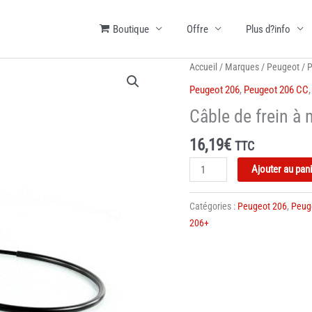
Boutique
Offre
Plus d?info
Accueil
/
Marques
/
Peugeot
/
P
Peugeot 206
,
Peugeot 206 CC
Câble de frein à
16,19
€
TTC
quantité
Ajouter au pan
de
Câble
Catégories :
Peugeot 206
,
Peug
de
206+
frein
à
main
-
Peugeot